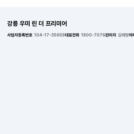
강릉 우미 린 더 프리미어
사업자등록번호
104-17-35658
대표전화
1800-7076
관리자
김태형
이