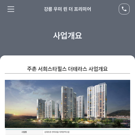
강릉 우미 린 더 프리미어
사업개요
주촌 서희스타힐스 더테라스
사업개요