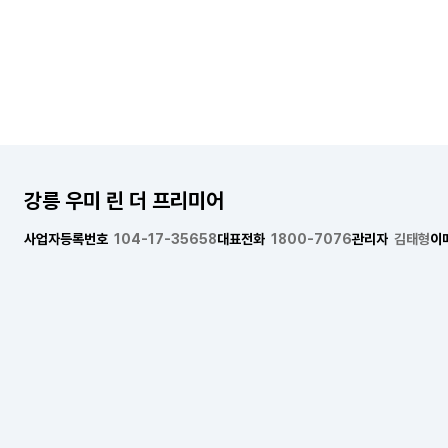
강릉 우미 린 더 프리미어
사업자등록번호
104-17-35658
대표전화
1800-7076
관리자
김태형
이